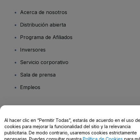
Acerca de nosotros
Distribución abierta
Programa de Afiliados
Inversores
Servicio corporativo
Sala de prensa
Empleos
¿Tienes alguna pregunta?
Al hacer clic en “Permitir Todas”, estarás de acuerdo en el uso d
Centro de Ayuda / Contacto
cookies para mejorar la funcionalidad del sitio y la relevancia
publicitaria. De modo contrario, usaremos cookies estrictamente
necesarias. Puedes consultar nuestra
Política de Cookies
para m