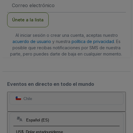
Dirección
de
correo
electrónico
Únete a la lista
Al iniciar sesión o crear una cuenta, aceptas nuestro
acuerdo de usuario
y nuestra
política de privacidad
. Es
posible que recibas notificaciones por SMS de nuestra
parte, pero puedes darte de baja en cualquier momento.
Eventos en directo en todo el mundo
Chile
Español (ES)
US$
Dolar estadounidense