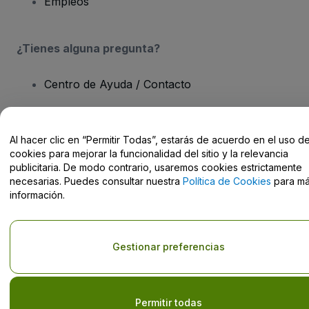
Empleos
¿Tienes alguna pregunta?
Centro de Ayuda / Contacto
Al hacer clic en “Permitir Todas”, estarás de acuerdo en el uso d
cookies para mejorar la funcionalidad del sitio y la relevancia
Derechos reservados © viagogo GmbH 2026
Datos de la Empresa
publicitaria. De modo contrario, usaremos cookies estrictamente
El uso de este sitio web constituye la aceptación de los
Términos y
necesarias. Puedes consultar nuestra
Política de Cookies
para m
Condiciones
, de la
Política de Privacidad
, de la
Política de Cookies
información.
y de la
Política de Privacidad para Móviles
No compartir mi información personal ni tus opciones de
privacidad
Gestionar preferencias
Permitir todas