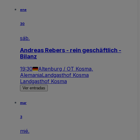
ene
30
sáb.
Andreas Rebers - rein geschäftlich -
Bilanz
19:30
Altenburg / OT Kosma,
Alemania
Landgasthof Kosma
Landgasthof Kosma
Ver entradas
mar
3
mié.