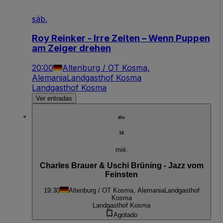
sáb.
Roy Reinker - Irre Zeiten – Wenn Puppen
am Zeiger drehen
20:00
Altenburg / OT Kosma,
Alemania
Landgasthof Kosma
Landgasthof Kosma
Ver entradas
dic
16
mié.
Charles Brauer & Uschi Brüning - Jazz vom
Feinsten
19:30
Altenburg / OT Kosma, Alemania
Landgasthof
Kosma
Landgasthof Kosma
Agotado