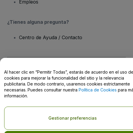
Empleos
¿Tienes alguna pregunta?
Centro de Ayuda / Contacto
Derechos reservados © viagogo GmbH 2026
Datos de la Empresa
Al hacer clic en “Permitir Todas”, estarás de acuerdo en el uso d
El uso de este sitio web constituye la aceptación de los
Términos y
cookies para mejorar la funcionalidad del sitio y la relevancia
Condiciones
, de la
Política de Privacidad
, de la
Política de Cookies
publicitaria. De modo contrario, usaremos cookies estrictamente
y de la
Política de Privacidad para Móviles
necesarias. Puedes consultar nuestra
Política de Cookies
para m
No compartir mi información personal ni tus opciones de
información.
privacidad
Gestionar preferencias