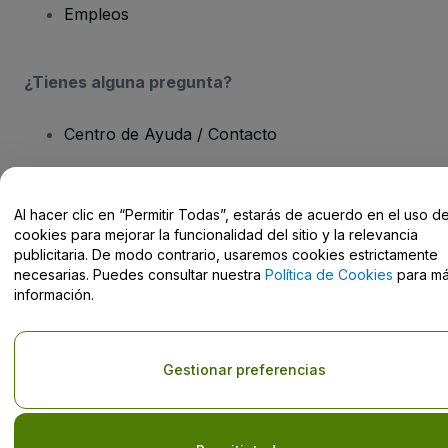
Empleos
¿Tienes alguna pregunta?
Centro de Ayuda / Contacto
Al hacer clic en “Permitir Todas”, estarás de acuerdo en el uso d
cookies para mejorar la funcionalidad del sitio y la relevancia
Derechos reservados © viagogo GmbH 2026
Datos de la Empresa
publicitaria. De modo contrario, usaremos cookies estrictamente
El uso de este sitio web constituye la aceptación de los
Términos y
necesarias. Puedes consultar nuestra
Política de Cookies
para m
Condiciones
, de la
Política de Privacidad
, de la
Política de Cookies
información.
y de la
Política de Privacidad para Móviles
No compartir mi información personal ni tus opciones de
privacidad
Gestionar preferencias