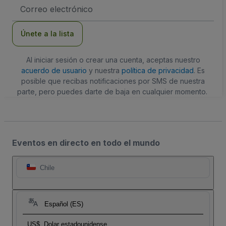
Dirección
de
correo
electrónico
Únete a la lista
Al iniciar sesión o crear una cuenta, aceptas nuestro
acuerdo de usuario
y nuestra
política de privacidad
. Es
posible que recibas notificaciones por SMS de nuestra
parte, pero puedes darte de baja en cualquier momento.
Eventos en directo en todo el mundo
Chile
Español (ES)
US$
Dolar estadounidense