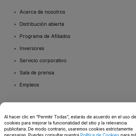
Acerca de nosotros
Distribución abierta
Programa de Afiliados
Inversores
Servicio corporativo
Sala de prensa
Empleos
¿Tienes alguna pregunta?
Al hacer clic en “Permitir Todas”, estarás de acuerdo en el uso d
Centro de Ayuda / Contacto
cookies para mejorar la funcionalidad del sitio y la relevancia
publicitaria. De modo contrario, usaremos cookies estrictamente
necesarias. Puedes consultar nuestra
Política de Cookies
para m