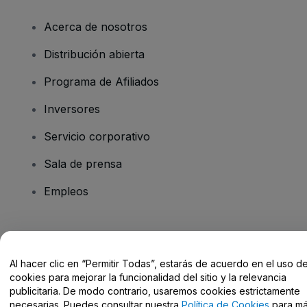
Acerca de nosotros
Distribución abierta
Programa de Afiliados
Inversores
Servicio corporativo
Sala de prensa
Empleos
¿Tienes alguna pregunta?
Al hacer clic en “Permitir Todas”, estarás de acuerdo en el uso d
Centro de Ayuda / Contacto
cookies para mejorar la funcionalidad del sitio y la relevancia
publicitaria. De modo contrario, usaremos cookies estrictamente
necesarias. Puedes consultar nuestra
Política de Cookies
para m