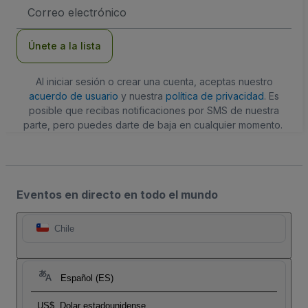
Dirección
de
correo
electrónico
Únete a la lista
Al iniciar sesión o crear una cuenta, aceptas nuestro
acuerdo de usuario
y nuestra
política de privacidad
. Es
posible que recibas notificaciones por SMS de nuestra
parte, pero puedes darte de baja en cualquier momento.
Eventos en directo en todo el mundo
Chile
Español (ES)
US$
Dolar estadounidense