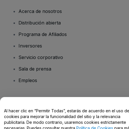
Acerca de nosotros
Distribución abierta
Programa de Afiliados
Inversores
Servicio corporativo
Sala de prensa
Empleos
¿Tienes alguna pregunta?
Al hacer clic en “Permitir Todas”, estarás de acuerdo en el uso d
Centro de Ayuda / Contacto
cookies para mejorar la funcionalidad del sitio y la relevancia
publicitaria. De modo contrario, usaremos cookies estrictamente
necesarias. Puedes consultar nuestra
Política de Cookies
para m