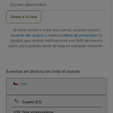
Dirección
de
correo
electrónico
Únete a la lista
Al iniciar sesión o crear una cuenta, aceptas nuestro
acuerdo de usuario
y nuestra
política de privacidad
. Es
posible que recibas notificaciones por SMS de nuestra
parte, pero puedes darte de baja en cualquier momento.
Eventos en directo en todo el mundo
Chile
Español (ES)
US$
Dolar estadounidense