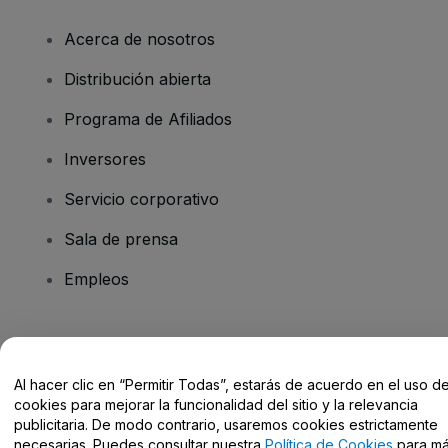
Acerca de nosotros
Distribución abierta
Programa de Afiliados
Inversores
Servicio corporativo
Sala de prensa
Empleos
¿Tienes alguna pregunta?
Al hacer clic en “Permitir Todas”, estarás de acuerdo en el uso d
Centro de Ayuda / Contacto
cookies para mejorar la funcionalidad del sitio y la relevancia
publicitaria. De modo contrario, usaremos cookies estrictamente
necesarias. Puedes consultar nuestra
Política de Cookies
para m