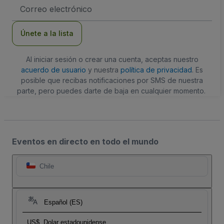
Dirección
de
correo
electrónico
Únete a la lista
Al iniciar sesión o crear una cuenta, aceptas nuestro
acuerdo de usuario
y nuestra
política de privacidad
. Es
posible que recibas notificaciones por SMS de nuestra
parte, pero puedes darte de baja en cualquier momento.
Eventos en directo en todo el mundo
Chile
Español (ES)
US$
Dolar estadounidense