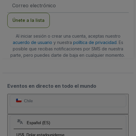
Dirección
de
correo
electrónico
Únete a la lista
Al iniciar sesión o crear una cuenta, aceptas nuestro
acuerdo de usuario
y nuestra
política de privacidad
. Es
posible que recibas notificaciones por SMS de nuestra
parte, pero puedes darte de baja en cualquier momento.
Eventos en directo en todo el mundo
Chile
Español (ES)
US$
Dolar estadounidense