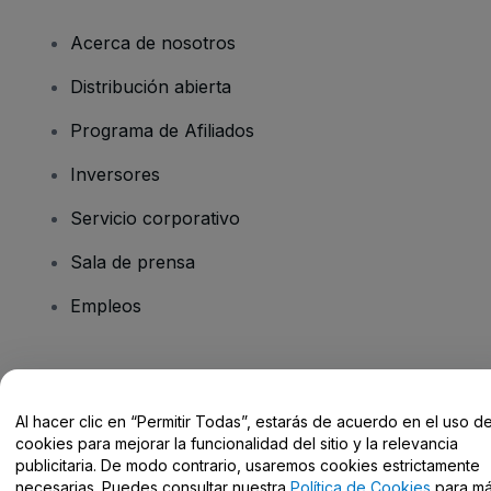
Acerca de nosotros
Distribución abierta
Programa de Afiliados
Inversores
Servicio corporativo
Sala de prensa
Empleos
¿Tienes alguna pregunta?
Al hacer clic en “Permitir Todas”, estarás de acuerdo en el uso d
Centro de Ayuda / Contacto
cookies para mejorar la funcionalidad del sitio y la relevancia
publicitaria. De modo contrario, usaremos cookies estrictamente
necesarias. Puedes consultar nuestra
Política de Cookies
para m