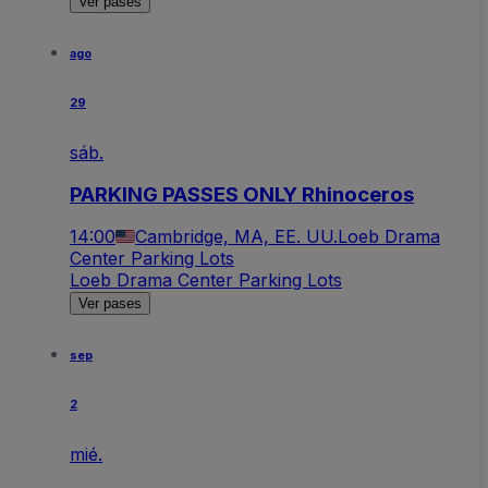
Ver pases
ago
29
sáb.
PARKING PASSES ONLY Rhinoceros
14:00
Cambridge, MA, EE. UU.
Loeb Drama
Center Parking Lots
Loeb Drama Center Parking Lots
Ver pases
sep
2
mié.