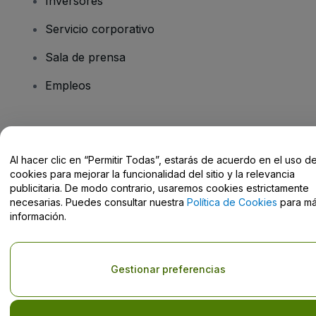
Inversores
Servicio corporativo
Sala de prensa
Empleos
¿Tienes alguna pregunta?
Al hacer clic en “Permitir Todas”, estarás de acuerdo en el uso d
Centro de Ayuda / Contacto
cookies para mejorar la funcionalidad del sitio y la relevancia
publicitaria. De modo contrario, usaremos cookies estrictamente
necesarias. Puedes consultar nuestra
Política de Cookies
para m
información.
Derechos reservados © viagogo GmbH 2026
Datos de la Empresa
El uso de este sitio web constituye la aceptación de los
Términos y
Gestionar preferencias
Condiciones
, de la
Política de Privacidad
, de la
Política de Cookies
y de la
Política de Privacidad para Móviles
No compartir mi información personal ni tus opciones de
privacidad