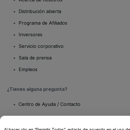
Distribución abierta
Programa de Afiliados
Inversores
Servicio corporativo
Sala de prensa
Empleos
¿Tienes alguna pregunta?
Centro de Ayuda / Contacto
Al hacer clic en “Permitir Todas”, estarás de acuerdo en el uso d