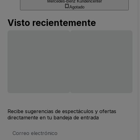
Mercedes-Benz Kundencenter
Agotado
Visto recientemente
Recibe sugerencias de espectáculos y ofertas
directamente en tu bandeja de entrada
Dirección
de
correo