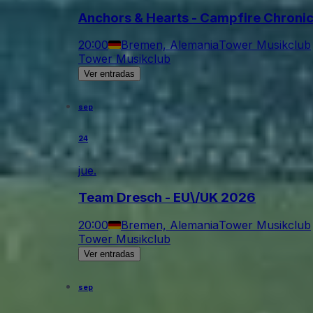
Anchors & Hearts - Campfire Chroni
20:00
Bremen, Alemania
Tower Musikclub
Tower Musikclub
Ver entradas
sep
24
jue.
Team Dresch - EU\/UK 2026
20:00
Bremen, Alemania
Tower Musikclub
Tower Musikclub
Ver entradas
sep