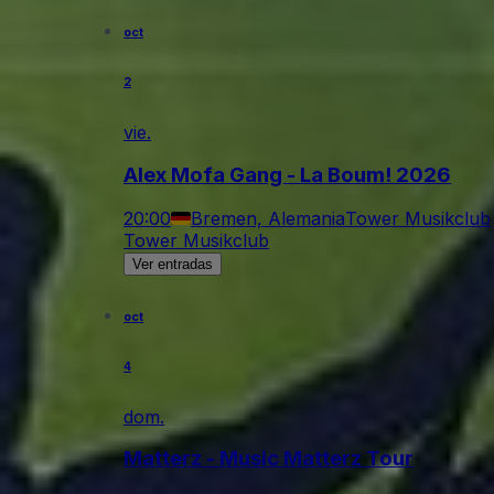
oct
2
vie.
Alex Mofa Gang - La Boum! 2026
20:00
Bremen, Alemania
Tower Musikclub
Tower Musikclub
Ver entradas
oct
4
dom.
Matterz - Music Matterz Tour