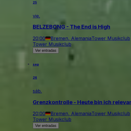
25
vie.
BELZEBONG - The End is High
20:00
Bremen, Alemania
Tower Musikclub
Tower Musikclub
Ver entradas
sep
26
sáb.
Grenzkontrolle - Heute bin ich relev
20:00
Bremen, Alemania
Tower Musikclub
Tower Musikclub
Ver entradas