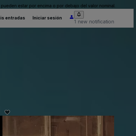
pueden estar por encima o por debajo del valor nominal.
is entradas
Iniciar sesión
1 new notification