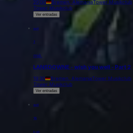
20:00
Bremen, Alemania
Tower Musikclub
Tower Musikclub
Ver entradas
oct
7
mié.
LANSDOWNE - wish you well - Part 2
19:30
Bremen, Alemania
Tower Musikclub
Tower Musikclub
Ver entradas
oct
15
jue.