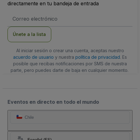
directamente en tu bandeja de entrada
Dirección
de
correo
electrónico
Únete a la lista
Al iniciar sesión o crear una cuenta, aceptas nuestro
acuerdo de usuario
y nuestra
política de privacidad
. Es
posible que recibas notificaciones por SMS de nuestra
parte, pero puedes darte de baja en cualquier momento.
Eventos en directo en todo el mundo
Chile
Español (ES)