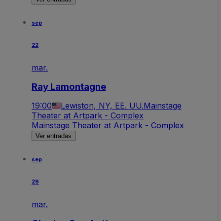
sep
22
mar.
Ray Lamontagne
19:00
Lewiston, NY, EE. UU.
Mainstage
Theater at Artpark - Complex
Mainstage Theater at Artpark - Complex
Ver entradas
sep
29
mar.