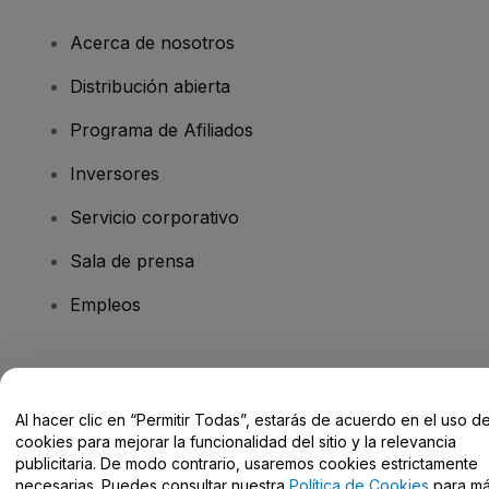
Acerca de nosotros
Distribución abierta
Programa de Afiliados
Inversores
Servicio corporativo
Sala de prensa
Empleos
¿Tienes alguna pregunta?
Al hacer clic en “Permitir Todas”, estarás de acuerdo en el uso d
Centro de Ayuda / Contacto
cookies para mejorar la funcionalidad del sitio y la relevancia
publicitaria. De modo contrario, usaremos cookies estrictamente
necesarias. Puedes consultar nuestra
Política de Cookies
para m