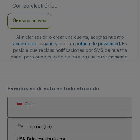
Dirección
de
correo
electrónico
Únete a la lista
Al iniciar sesión o crear una cuenta, aceptas nuestro
acuerdo de usuario
y nuestra
política de privacidad
. Es
posible que recibas notificaciones por SMS de nuestra
parte, pero puedes darte de baja en cualquier momento.
Eventos en directo en todo el mundo
Chile
Español (ES)
US$
Dolar estadounidense