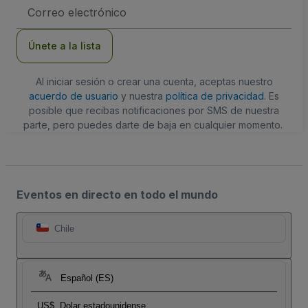
Dirección
de
correo
electrónico
Únete a la lista
Al iniciar sesión o crear una cuenta, aceptas nuestro
acuerdo de usuario
y nuestra
política de privacidad
. Es
posible que recibas notificaciones por SMS de nuestra
parte, pero puedes darte de baja en cualquier momento.
Eventos en directo en todo el mundo
Chile
Español (ES)
US$
Dolar estadounidense