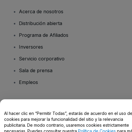
Acerca de nosotros
Distribución abierta
Programa de Afiliados
Inversores
Servicio corporativo
Sala de prensa
Empleos
¿Tienes alguna pregunta?
Al hacer clic en “Permitir Todas”, estarás de acuerdo en el uso d
Centro de Ayuda / Contacto
cookies para mejorar la funcionalidad del sitio y la relevancia
publicitaria. De modo contrario, usaremos cookies estrictamente
necesarias. Puedes consultar nuestra
Política de Cookies
para m