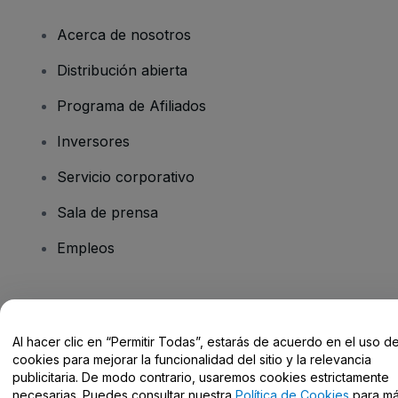
Acerca de nosotros
Distribución abierta
Programa de Afiliados
Inversores
Servicio corporativo
Sala de prensa
Empleos
¿Tienes alguna pregunta?
Al hacer clic en “Permitir Todas”, estarás de acuerdo en el uso d
Centro de Ayuda / Contacto
cookies para mejorar la funcionalidad del sitio y la relevancia
publicitaria. De modo contrario, usaremos cookies estrictamente
necesarias. Puedes consultar nuestra
Política de Cookies
para m