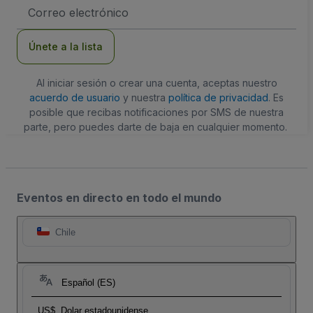
Dirección
de
correo
electrónico
Únete a la lista
Al iniciar sesión o crear una cuenta, aceptas nuestro
acuerdo de usuario
y nuestra
política de privacidad
. Es
posible que recibas notificaciones por SMS de nuestra
parte, pero puedes darte de baja en cualquier momento.
Eventos en directo en todo el mundo
Chile
Español (ES)
US$
Dolar estadounidense