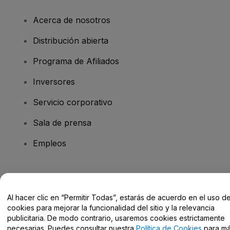
Acerca de nosotros
Distribución abierta
Programa de Afiliados
Inversores
Servicio corporativo
Sala de prensa
Empleos
¿Tienes alguna pregunta?
Al hacer clic en “Permitir Todas”, estarás de acuerdo en el uso d
Centro de Ayuda / Contacto
cookies para mejorar la funcionalidad del sitio y la relevancia
publicitaria. De modo contrario, usaremos cookies estrictamente
necesarias. Puedes consultar nuestra
Política de Cookies
para m