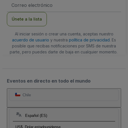
Dirección
de
correo
electrónico
Únete a la lista
Al iniciar sesión o crear una cuenta, aceptas nuestro
acuerdo de usuario
y nuestra
política de privacidad
. Es
posible que recibas notificaciones por SMS de nuestra
parte, pero puedes darte de baja en cualquier momento.
Eventos en directo en todo el mundo
Chile
Español (ES)
US$
Dolar estadounidense