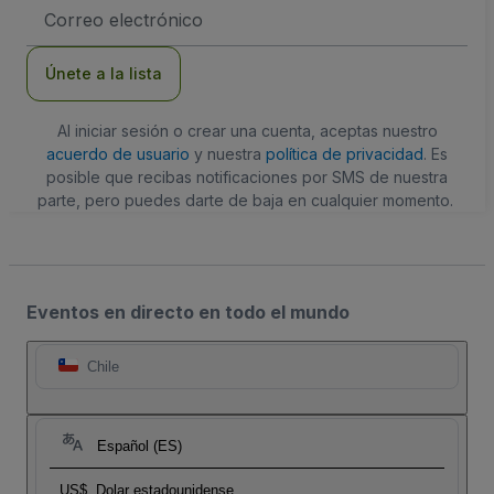
Dirección
de
correo
electrónico
Únete a la lista
Al iniciar sesión o crear una cuenta, aceptas nuestro
acuerdo de usuario
y nuestra
política de privacidad
. Es
posible que recibas notificaciones por SMS de nuestra
parte, pero puedes darte de baja en cualquier momento.
Eventos en directo en todo el mundo
Chile
Español (ES)
US$
Dolar estadounidense