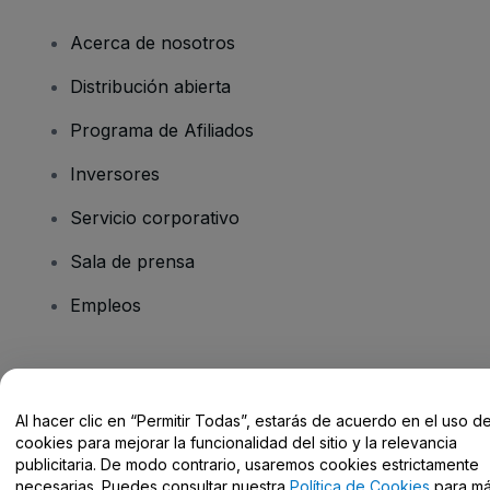
Acerca de nosotros
Distribución abierta
Programa de Afiliados
Inversores
Servicio corporativo
Sala de prensa
Empleos
¿Tienes alguna pregunta?
Al hacer clic en “Permitir Todas”, estarás de acuerdo en el uso d
Centro de Ayuda / Contacto
cookies para mejorar la funcionalidad del sitio y la relevancia
publicitaria. De modo contrario, usaremos cookies estrictamente
necesarias. Puedes consultar nuestra
Política de Cookies
para m