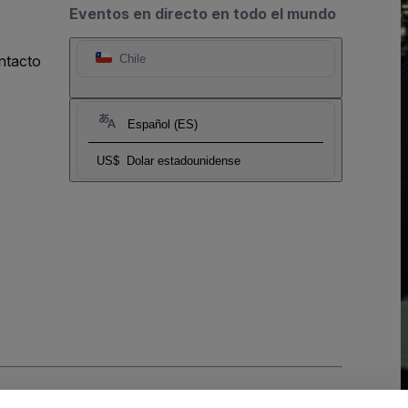
Eventos en directo en todo el mundo
ntacto
Chile
Español (ES)
US$
Dolar estadounidense