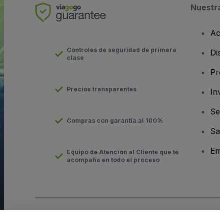
Nuestr
Ac
Controles de seguridad de primera
Di
clase
Pr
Precios transparentes
In
Se
Compras con garantía al 100%
Sa
Em
Equipo de Atención al Cliente que te
acompaña en todo el proceso