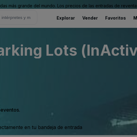
as más grande del mundo. Los precios de las entradas de reventa 
Explorar
Vender
Favoritos
M
rking Lots (InActiv
s eventos.
rectamente en tu bandeja de entrada