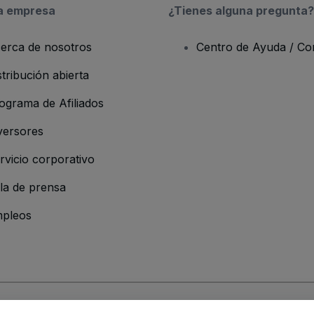
a empresa
¿Tienes alguna pregunta?
erca de nosotros
Centro de Ayuda / Co
stribución abierta
ograma de Afiliados
versores
rvicio corporativo
la de prensa
pleos