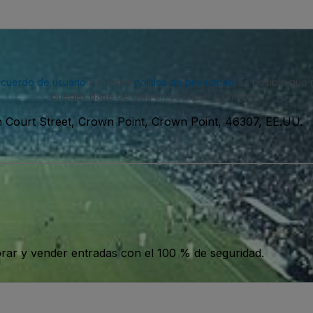
acuerdo de usuario
y nuestra
política de privacidad
. Es posible que
puedes darte de baja en cualquier momento.
h Court Street, Crown Point, Crown Point, 46307, EE.UU.
ar y vender entradas con el 100 % de seguridad.