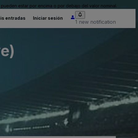
pueden estar por encima o por debajo del valor nominal.
is entradas
Iniciar sesión
1 new notification
e)