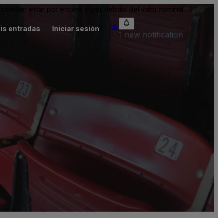
pueden estar por encima o por debajo del valor nominal.
is entradas
Iniciar sesión
1 new notification