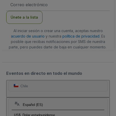
Dirección
de
correo
electrónico
Únete a la lista
Al iniciar sesión o crear una cuenta, aceptas nuestro
acuerdo de usuario
y nuestra
política de privacidad
. Es
posible que recibas notificaciones por SMS de nuestra
parte, pero puedes darte de baja en cualquier momento.
Eventos en directo en todo el mundo
Chile
Español (ES)
US$
Dolar estadounidense