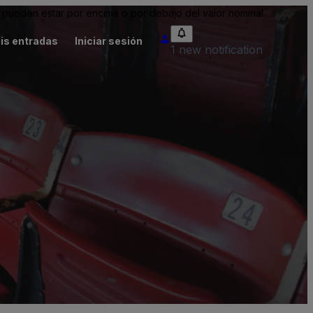
pueden estar por encima o por debajo del valor nominal.
is entradas
Iniciar sesión
1 new notification