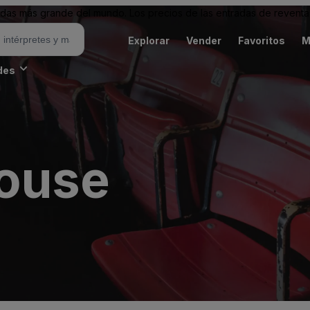
as más grande del mundo. Los precios de las entradas de reventa 
Explorar
Vender
Favoritos
M
des
ouse