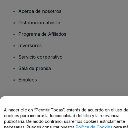
Acerca de nosotros
Distribución abierta
Programa de Afiliados
Inversores
Servicio corporativo
Sala de prensa
Empleos
¿Tienes alguna pregunta?
Al hacer clic en “Permitir Todas”, estarás de acuerdo en el uso d
Centro de Ayuda / Contacto
cookies para mejorar la funcionalidad del sitio y la relevancia
publicitaria. De modo contrario, usaremos cookies estrictamente
necesarias. Puedes consultar nuestra
Política de Cookies
para m