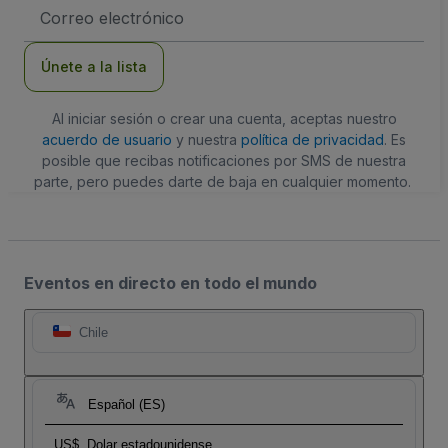
Dirección
de
correo
electrónico
Únete a la lista
Al iniciar sesión o crear una cuenta, aceptas nuestro
acuerdo de usuario
y nuestra
política de privacidad
. Es
posible que recibas notificaciones por SMS de nuestra
parte, pero puedes darte de baja en cualquier momento.
Eventos en directo en todo el mundo
Chile
Español (ES)
US$
Dolar estadounidense