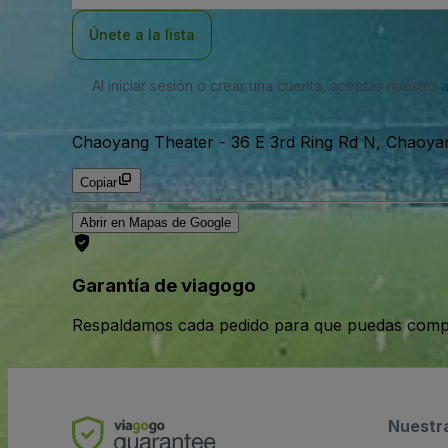
correo
electrónico
Únete a la lista
Al iniciar sesión o crear una cuenta, aceptas nuestro
Chaoyang Theater
-
36 E 3rd Ring Rd N, Chaoyan
Copiar
Abrir en Mapas de Google
Garantía de viagogo
Respaldamos cada pedido para que puedas compr
Nuestr