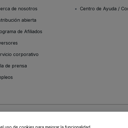
erca de nosotros
Centro de Ayuda / Co
stribución abierta
ograma de Afiliados
versores
rvicio corporativo
la de prensa
pleos
resa
os y Condiciones
, de la
Política de Privacidad
, de la
Política de Cookies
y de
 el uso de cookies para mejorar la funcionalidad