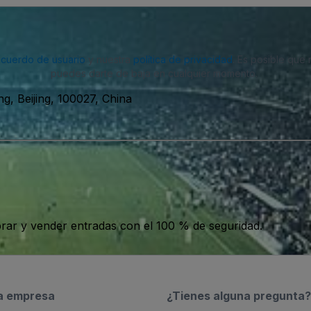
acuerdo de usuario
y nuestra
política de privacidad
. Es posible que
puedes darte de baja en cualquier momento.
g, Beijing, 100027, China
ar y vender entradas con el 100 % de seguridad.
a empresa
¿Tienes alguna pregunta?