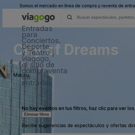
Somos el mercado en línea de compra y reventa de entrad
Entradas
para
Conciertos,
City of Dreams
Deporte
y Teatro |
viagogo,
el sitio de
compraventa
Macau
de
entradas
No hay eventos en tus filtros, haz clic para ver lo
Eliminar filtros
Recibe sugerencias de espectáculos y ofertas di