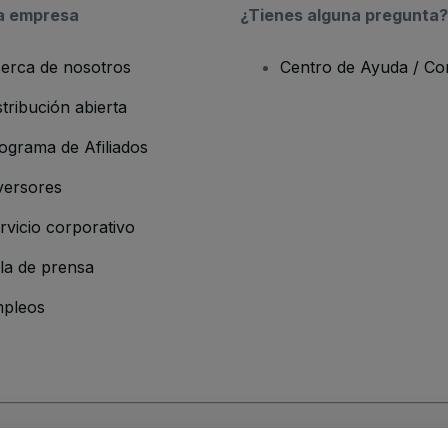
a empresa
¿Tienes alguna pregunta?
erca de nosotros
Centro de Ayuda / Co
stribución abierta
ograma de Afiliados
versores
rvicio corporativo
la de prensa
pleos