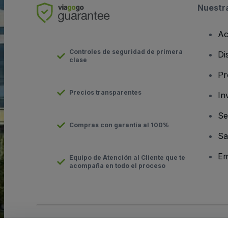
Nuestr
Ac
Controles de seguridad de primera
Di
clase
Pr
Precios transparentes
In
Se
Compras con garantía al 100%
Sa
Em
Equipo de Atención al Cliente que te
acompaña en todo el proceso