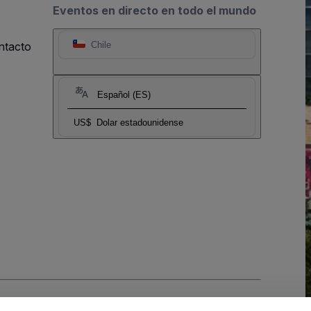
Eventos en directo en todo el mundo
ntacto
Chile
Español (ES)
US$
Dolar estadounidense