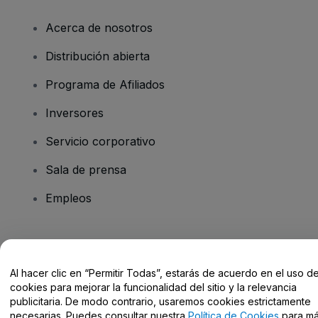
Acerca de nosotros
Distribución abierta
Programa de Afiliados
Inversores
Servicio corporativo
Sala de prensa
Empleos
¿Tienes alguna pregunta?
Al hacer clic en “Permitir Todas”, estarás de acuerdo en el uso d
Centro de Ayuda / Contacto
cookies para mejorar la funcionalidad del sitio y la relevancia
publicitaria. De modo contrario, usaremos cookies estrictamente
necesarias. Puedes consultar nuestra
Política de Cookies
para m