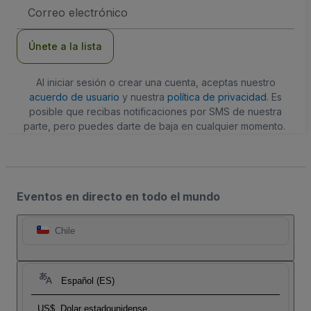
Dirección
de
correo
electrónico
Únete a la lista
Al iniciar sesión o crear una cuenta, aceptas nuestro
acuerdo de usuario
y nuestra
política de privacidad
. Es
posible que recibas notificaciones por SMS de nuestra
parte, pero puedes darte de baja en cualquier momento.
Eventos en directo en todo el mundo
Chile
Español (ES)
US$
Dolar estadounidense