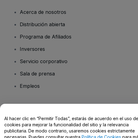
Acerca de nosotros
Distribución abierta
Programa de Afiliados
Inversores
Servicio corporativo
Sala de prensa
Empleos
¿Tienes alguna pregunta?
Al hacer clic en “Permitir Todas”, estarás de acuerdo en el uso d
Centro de Ayuda / Contacto
cookies para mejorar la funcionalidad del sitio y la relevancia
publicitaria. De modo contrario, usaremos cookies estrictamente
necesarias. Puedes consultar nuestra
Política de Cookies
para m