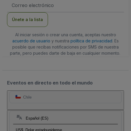
Dirección
de
correo
electrónico
Únete a la lista
Al iniciar sesión o crear una cuenta, aceptas nuestro
acuerdo de usuario
y nuestra
política de privacidad
. Es
posible que recibas notificaciones por SMS de nuestra
parte, pero puedes darte de baja en cualquier momento.
Eventos en directo en todo el mundo
Chile
Español (ES)
US$
Dolar estadounidense