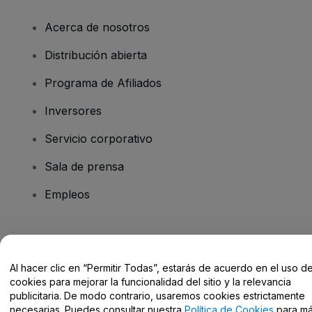
Acerca de nosotros
Distribución abierta
Programa de Afiliados
Inversores
Servicio corporativo
Sala de prensa
Empleos
¿Tienes alguna pregunta?
Al hacer clic en “Permitir Todas”, estarás de acuerdo en el uso d
Centro de Ayuda / Contacto
cookies para mejorar la funcionalidad del sitio y la relevancia
publicitaria. De modo contrario, usaremos cookies estrictamente
necesarias. Puedes consultar nuestra
Política de Cookies
para m