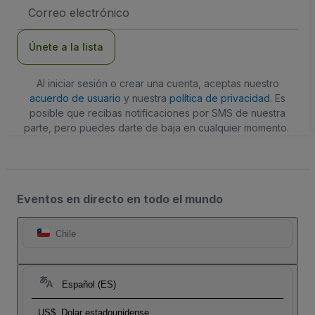
Dirección
de
correo
electrónico
Únete a la lista
Al iniciar sesión o crear una cuenta, aceptas nuestro
acuerdo de usuario
y nuestra
política de privacidad
. Es
posible que recibas notificaciones por SMS de nuestra
parte, pero puedes darte de baja en cualquier momento.
Eventos en directo en todo el mundo
Chile
Español (ES)
US$
Dolar estadounidense