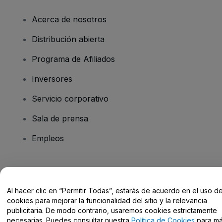
Acerca de nosotros
Distribución abierta
Programa de Afiliados
Inversores
Servicio corporativo
Sala de prensa
Empleos
¿Tienes alguna pregunta?
Al hacer clic en “Permitir Todas”, estarás de acuerdo en el uso d
Centro de Ayuda / Contacto
cookies para mejorar la funcionalidad del sitio y la relevancia
publicitaria. De modo contrario, usaremos cookies estrictamente
necesarias. Puedes consultar nuestra
Política de Cookies
para m