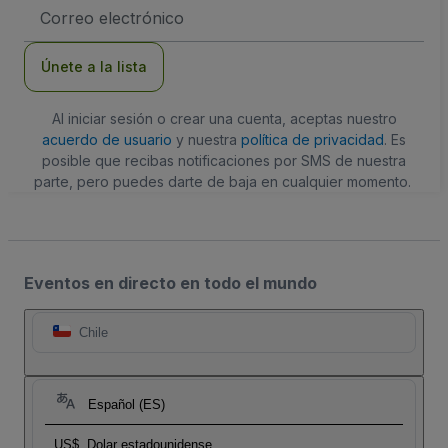
Dirección
de
correo
electrónico
Únete a la lista
Al iniciar sesión o crear una cuenta, aceptas nuestro
acuerdo de usuario
y nuestra
política de privacidad
. Es
posible que recibas notificaciones por SMS de nuestra
parte, pero puedes darte de baja en cualquier momento.
Eventos en directo en todo el mundo
Chile
Español (ES)
US$
Dolar estadounidense