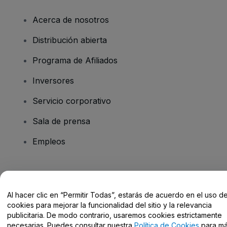
Acerca de nosotros
Distribución abierta
Programa de Afiliados
Inversores
Servicio corporativo
Sala de prensa
Empleos
¿Tienes alguna pregunta?
Al hacer clic en “Permitir Todas”, estarás de acuerdo en el uso d
Centro de Ayuda / Contacto
cookies para mejorar la funcionalidad del sitio y la relevancia
publicitaria. De modo contrario, usaremos cookies estrictamente
necesarias. Puedes consultar nuestra
Política de Cookies
para m