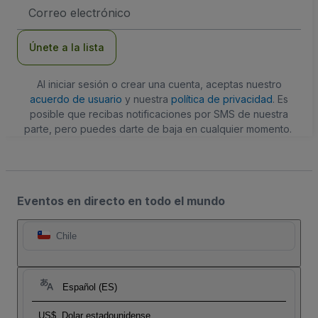
Dirección
de
correo
electrónico
Únete a la lista
Al iniciar sesión o crear una cuenta, aceptas nuestro
acuerdo de usuario
y nuestra
política de privacidad
. Es
posible que recibas notificaciones por SMS de nuestra
parte, pero puedes darte de baja en cualquier momento.
Eventos en directo en todo el mundo
Chile
Español (ES)
US$
Dolar estadounidense