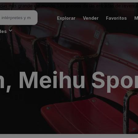
as más grande del mundo. Los precios de las entradas de reventa 
Explorar
Vender
Favoritos
M
des
 Meihu Spor