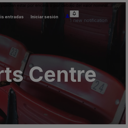
pueden estar por encima o por debajo del valor nominal.
is entradas
Iniciar sesión
1 new notification
ts Centre