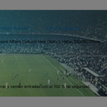
acuerdo de usuario
y nuestra
política de privacidad
. Es posible que
puedes darte de baja en cualquier momento.
nt Affairs Cultural New District, Hefei, 230091, China
ar y vender entradas con el 100 % de seguridad.