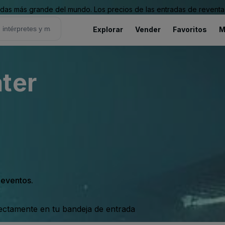
as más grande del mundo. Los precios de las entradas de reventa 
Explorar
Vender
Favoritos
M
ter
s eventos.
rectamente en tu bandeja de entrada