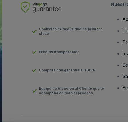
Nuestr
Ac
Controles de seguridad de primera
Di
clase
Pr
Precios transparentes
In
Se
Compras con garantía al 100%
Sa
Em
Equipo de Atención al Cliente que te
acompaña en todo el proceso