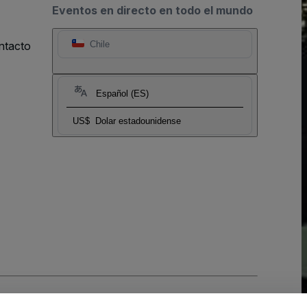
Eventos en directo en todo el mundo
ntacto
Chile
Español (ES)
US$
Dolar estadounidense