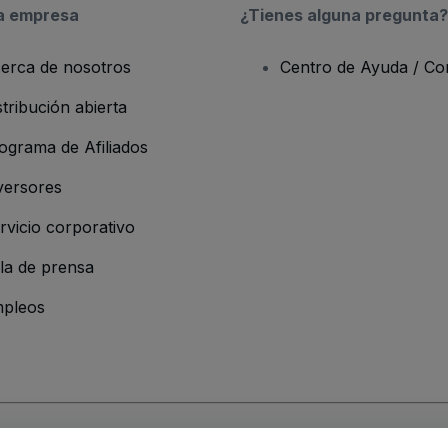
a empresa
¿Tienes alguna pregunta?
erca de nosotros
Centro de Ayuda / Co
stribución abierta
ograma de Afiliados
versores
rvicio corporativo
la de prensa
pleos