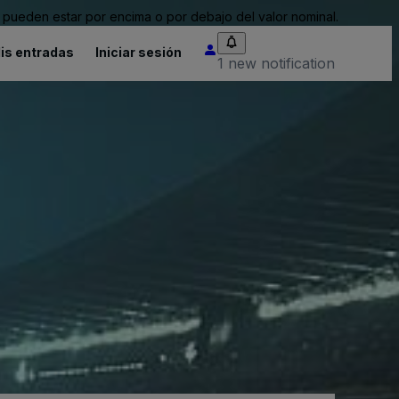
pueden estar por encima o por debajo del valor nominal.
is entradas
Iniciar sesión
1 new notification