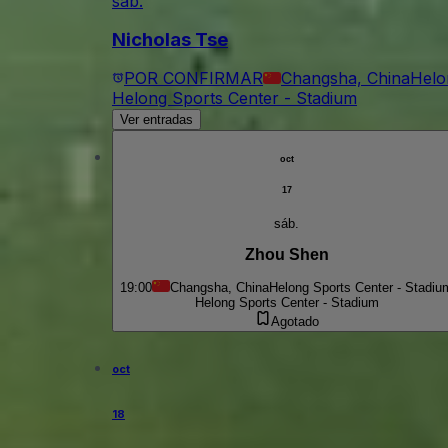
sáb.
Nicholas Tse
POR CONFIRMAR
Changsha, China
Helo
Helong Sports Center - Stadium
Ver entradas
oct
17
sáb.
Zhou Shen
19:00
Changsha, China
Helong Sports Center - Stadiu
Helong Sports Center - Stadium
Agotado
oct
18