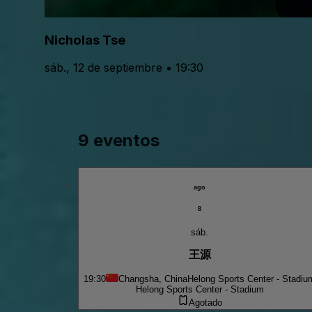
Nicholas Tse
sáb., 12 de septiembre • 19:30
9 eventos
ago
8
sáb.
王源
19:30
Changsha, China
Helong Sports Center - Stadiu
Helong Sports Center - Stadium
Agotado