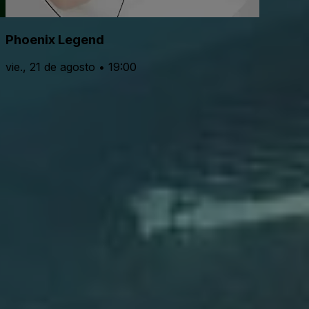
Phoenix Legend
vie., 21 de agosto • 19:00