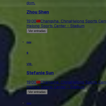
dom.
Zhou Shen
19:00
Changsha, China
Helong Sports Cent
Helong Sports Center - Stadium
Ver entradas
nov
6
vie.
Stefanie Sun
19:00
Changsha, China
Helong Sports Cent
Helong Sports Center - Stadium
Ver entradas
nov