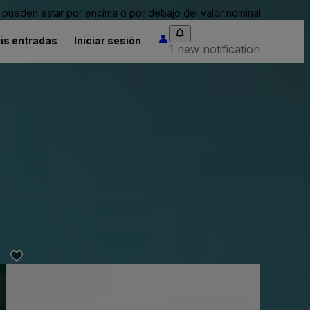
pueden estar por encima o por debajo del valor nominal.
is entradas
Iniciar sesión
1 new notification