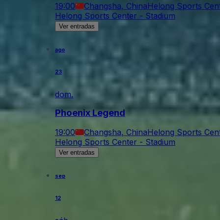
19:00
Changsha, China
Helong Sports Cent
Helong Sports Center - Stadium
Ver entradas
ago
23
dom.
Phoenix Legend
19:00
Changsha, China
Helong Sports Cent
Helong Sports Center - Stadium
Ver entradas
sep
12