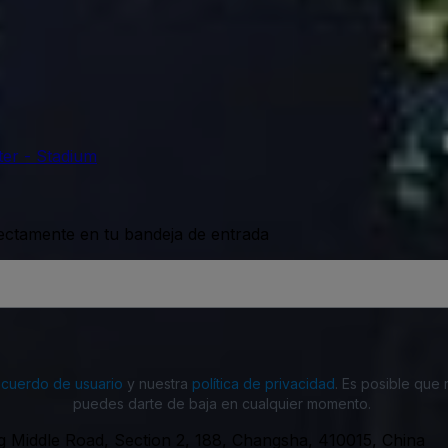
er - Stadium
rectamente en tu bandeja de entrada
acuerdo de usuario
y nuestra
política de privacidad
. Es posible que
puedes darte de baja en cualquier momento.
g Middle Road, Section 2, 188, Changsha, 410015, China