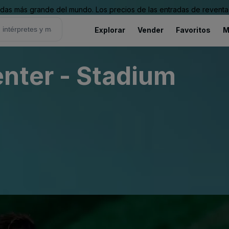
as más grande del mundo. Los precios de las entradas de reventa 
Explorar
Vender
Favoritos
M
nter - Stadium