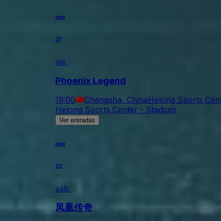
ago
21
vie.
Phoenix Legend
19:00
Changsha, China
Helong Sports Cent
Helong Sports Center - Stadium
Ver entradas
ago
22
sáb.
凤凰传奇