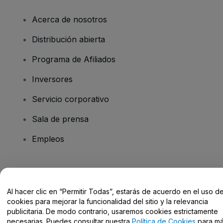
Acerca de nosotros
Distribución abierta
Programa de Afiliados
Inversores
Servicio corporativo
Sala de prensa
Empleos
¿Tienes alguna pregunta?
Al hacer clic en “Permitir Todas”, estarás de acuerdo en el uso d
Centro de Ayuda / Contacto
cookies para mejorar la funcionalidad del sitio y la relevancia
publicitaria. De modo contrario, usaremos cookies estrictamente
necesarias. Puedes consultar nuestra
Política de Cookies
para m