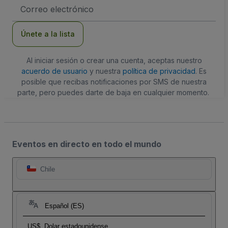
Dirección
de
correo
electrónico
Únete a la lista
Al iniciar sesión o crear una cuenta, aceptas nuestro
acuerdo de usuario
y nuestra
política de privacidad
. Es
posible que recibas notificaciones por SMS de nuestra
parte, pero puedes darte de baja en cualquier momento.
Eventos en directo en todo el mundo
Chile
Español (ES)
US$
Dolar estadounidense