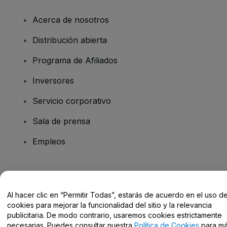
Acerca de nosotros
Distribución abierta
Programa de Afiliados
Inversores
Servicio corporativo
Sala de prensa
Empleos
¿Tienes alguna pregunta?
Al hacer clic en “Permitir Todas”, estarás de acuerdo en el uso d
Centro de Ayuda / Contacto
cookies para mejorar la funcionalidad del sitio y la relevancia
publicitaria. De modo contrario, usaremos cookies estrictamente
necesarias. Puedes consultar nuestra
Política de Cookies
para m