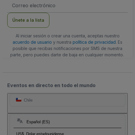
Dirección
de
correo
electrónico
Únete a la lista
Al iniciar sesión o crear una cuenta, aceptas nuestro
acuerdo de usuario
y nuestra
política de privacidad
. Es
posible que recibas notificaciones por SMS de nuestra
parte, pero puedes darte de baja en cualquier momento.
Eventos en directo en todo el mundo
Chile
Español (ES)
US$
Dolar estadounidense