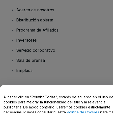
Acerca de nosotros
Distribución abierta
Programa de Afiliados
Inversores
Servicio corporativo
Sala de prensa
Empleos
¿Tienes alguna pregunta?
Al hacer clic en “Permitir Todas”, estarás de acuerdo en el uso d
Centro de Ayuda / Contacto
cookies para mejorar la funcionalidad del sitio y la relevancia
publicitaria. De modo contrario, usaremos cookies estrictamente
necesarias. Puedes consultar nuestra
Política de Cookies
para m