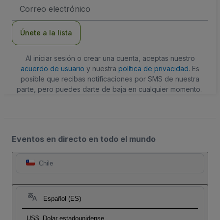
Dirección
de
correo
electrónico
Únete a la lista
Al iniciar sesión o crear una cuenta, aceptas nuestro
acuerdo de usuario
y nuestra
política de privacidad
. Es
posible que recibas notificaciones por SMS de nuestra
parte, pero puedes darte de baja en cualquier momento.
Eventos en directo en todo el mundo
Chile
Español (ES)
US$
Dolar estadounidense