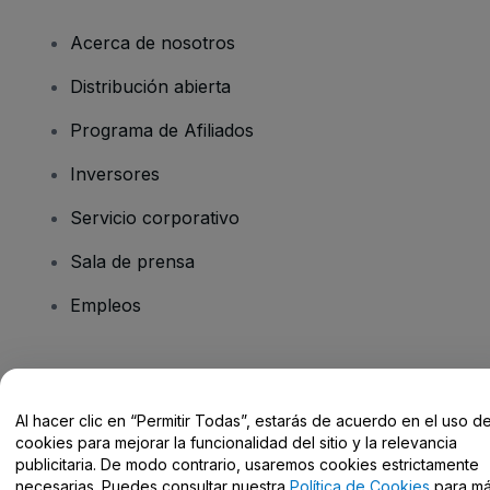
Acerca de nosotros
Distribución abierta
Programa de Afiliados
Inversores
Servicio corporativo
Sala de prensa
Empleos
¿Tienes alguna pregunta?
Al hacer clic en “Permitir Todas”, estarás de acuerdo en el uso d
Centro de Ayuda / Contacto
cookies para mejorar la funcionalidad del sitio y la relevancia
publicitaria. De modo contrario, usaremos cookies estrictamente
necesarias. Puedes consultar nuestra
Política de Cookies
para m