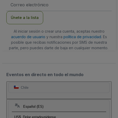
Dirección
de
correo
electrónico
Únete a la lista
Al iniciar sesión o crear una cuenta, aceptas nuestro
acuerdo de usuario
y nuestra
política de privacidad
. Es
posible que recibas notificaciones por SMS de nuestra
parte, pero puedes darte de baja en cualquier momento.
Eventos en directo en todo el mundo
Chile
Español (ES)
US$
Dolar estadounidense