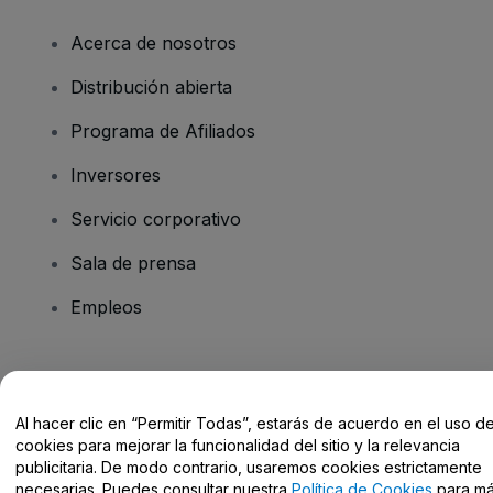
Acerca de nosotros
Distribución abierta
Programa de Afiliados
Inversores
Servicio corporativo
Sala de prensa
Empleos
¿Tienes alguna pregunta?
Al hacer clic en “Permitir Todas”, estarás de acuerdo en el uso d
Centro de Ayuda / Contacto
cookies para mejorar la funcionalidad del sitio y la relevancia
publicitaria. De modo contrario, usaremos cookies estrictamente
necesarias. Puedes consultar nuestra
Política de Cookies
para m