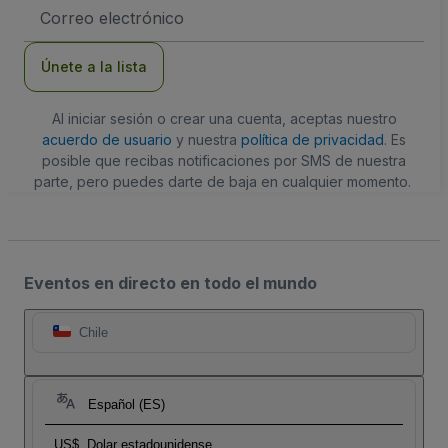
Dirección
de
correo
electrónico
Únete a la lista
Al iniciar sesión o crear una cuenta, aceptas nuestro
acuerdo de usuario
y nuestra
política de privacidad
. Es
posible que recibas notificaciones por SMS de nuestra
parte, pero puedes darte de baja en cualquier momento.
Eventos en directo en todo el mundo
Chile
Español (ES)
US$
Dolar estadounidense