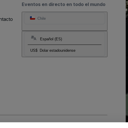
Eventos en directo en todo el mundo
ntacto
Chile
Español (ES)
US$
Dolar estadounidense