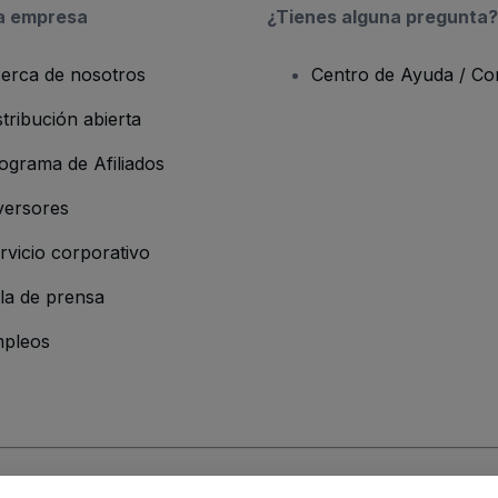
a empresa
¿Tienes alguna pregunta?
erca de nosotros
Centro de Ayuda / Co
stribución abierta
ograma de Afiliados
versores
rvicio corporativo
la de prensa
pleos