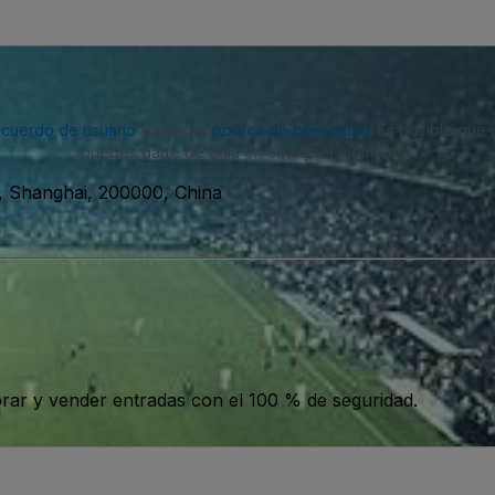
acuerdo de usuario
y nuestra
política de privacidad
. Es posible que
puedes darte de baja en cualquier momento.
u, Shanghai, 200000, China
ar y vender entradas con el 100 % de seguridad.