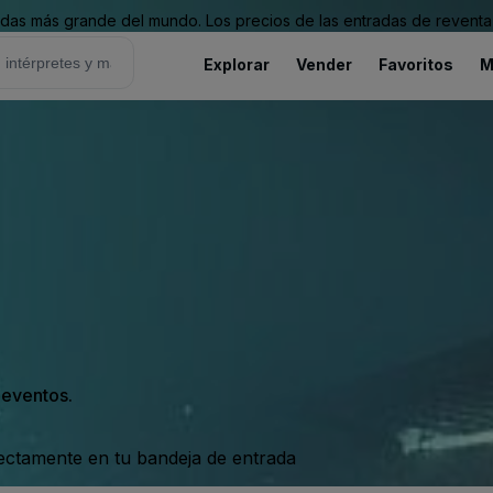
as más grande del mundo. Los precios de las entradas de reventa 
Explorar
Vender
Favoritos
M
s eventos.
rectamente en tu bandeja de entrada