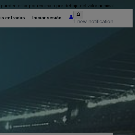
pueden estar por encima o por debajo del valor nominal.
is entradas
Iniciar sesión
1 new notification