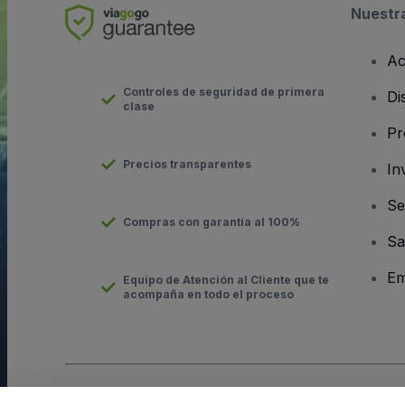
Nuestr
Ac
Controles de seguridad de primera
Di
clase
Pr
Precios transparentes
In
Se
Compras con garantía al 100%
Sa
Em
Equipo de Atención al Cliente que te
acompaña en todo el proceso