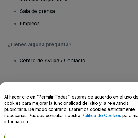
Sala de prensa
Empleos
¿Tienes alguna pregunta?
Centro de Ayuda / Contacto
Derechos reservados © viagogo GmbH 2026
Datos de la Empresa
Al hacer clic en “Permitir Todas”, estarás de acuerdo en el uso d
El uso de este sitio web constituye la aceptación de los
Términos y
cookies para mejorar la funcionalidad del sitio y la relevancia
Condiciones
, de la
Política de Privacidad
, de la
Política de Cookies
publicitaria. De modo contrario, usaremos cookies estrictamente
y de la
Política de Privacidad para Móviles
necesarias. Puedes consultar nuestra
Política de Cookies
para m
No compartir mi información personal ni tus opciones de
información.
privacidad