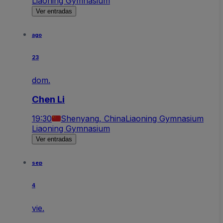
Liaoning Gymnasium
Ver entradas
ago
23
dom.
Chen Li
19:30
Shenyang, China
Liaoning Gymnasium
Liaoning Gymnasium
Ver entradas
sep
4
vie.