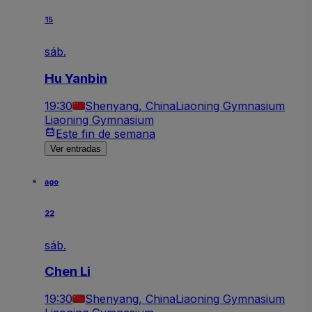
15
sáb.
Hu Yanbin
19:30
Shenyang, China
Liaoning Gymnasium
Liaoning Gymnasium
Este fin de semana
Ver entradas
ago
22
sáb.
Chen Li
19:30
Shenyang, China
Liaoning Gymnasium