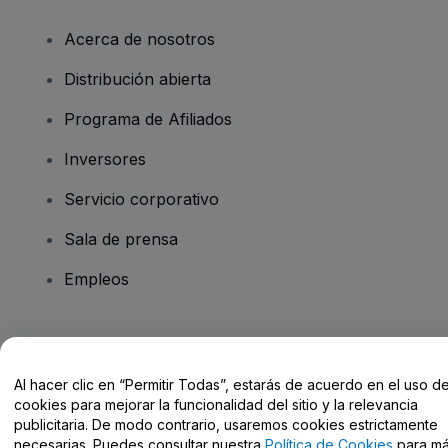
Acerca de nosotros
Distribución abierta
Programa de Afiliados
Inversores
Servicio corporativo
Sala de prensa
Empleos
¿Tienes alguna pregunta?
Al hacer clic en “Permitir Todas”, estarás de acuerdo en el uso d
Centro de Ayuda / Contacto
cookies para mejorar la funcionalidad del sitio y la relevancia
publicitaria. De modo contrario, usaremos cookies estrictamente
necesarias. Puedes consultar nuestra
Política de Cookies
para m