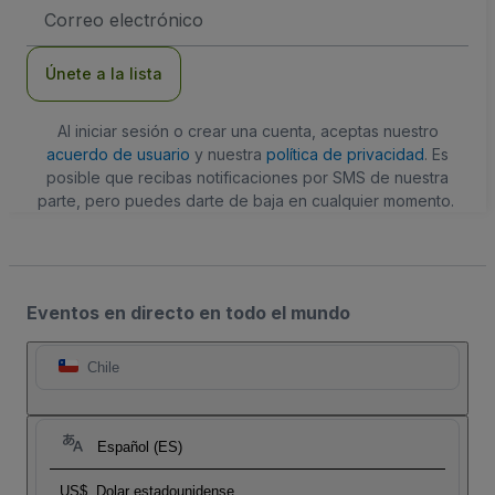
Dirección
de
correo
electrónico
Únete a la lista
Al iniciar sesión o crear una cuenta, aceptas nuestro
acuerdo de usuario
y nuestra
política de privacidad
. Es
posible que recibas notificaciones por SMS de nuestra
parte, pero puedes darte de baja en cualquier momento.
Eventos en directo en todo el mundo
Chile
Español (ES)
US$
Dolar estadounidense