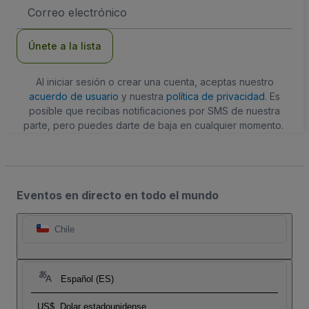
Dirección
de
correo
electrónico
Únete a la lista
Al iniciar sesión o crear una cuenta, aceptas nuestro
acuerdo de usuario
y nuestra
política de privacidad
. Es
posible que recibas notificaciones por SMS de nuestra
parte, pero puedes darte de baja en cualquier momento.
Eventos en directo en todo el mundo
Chile
Español (ES)
US$
Dolar estadounidense