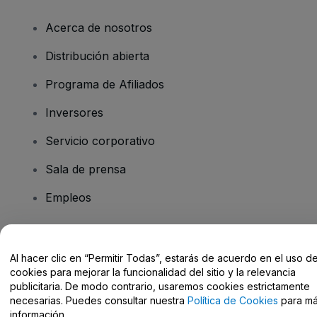
Acerca de nosotros
Distribución abierta
Programa de Afiliados
Inversores
Servicio corporativo
Sala de prensa
Empleos
¿Tienes alguna pregunta?
Al hacer clic en “Permitir Todas”, estarás de acuerdo en el uso d
cookies para mejorar la funcionalidad del sitio y la relevancia
Centro de Ayuda / Contacto
publicitaria. De modo contrario, usaremos cookies estrictamente
necesarias. Puedes consultar nuestra
Política de Cookies
para m
información.