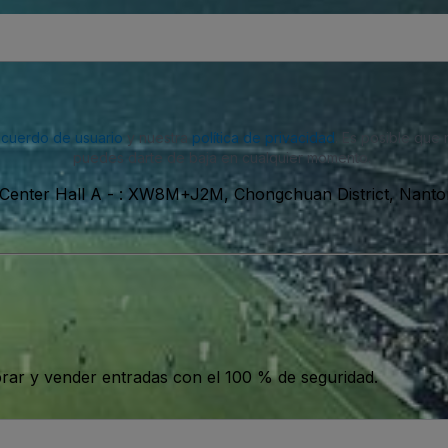
acuerdo de usuario
y nuestra
política de privacidad
. Es posible que
puedes darte de baja en cualquier momento.
 Center Hall A
-
: XW8M+J2M, Chongchuan District, Nanto
ar y vender entradas con el 100 % de seguridad.