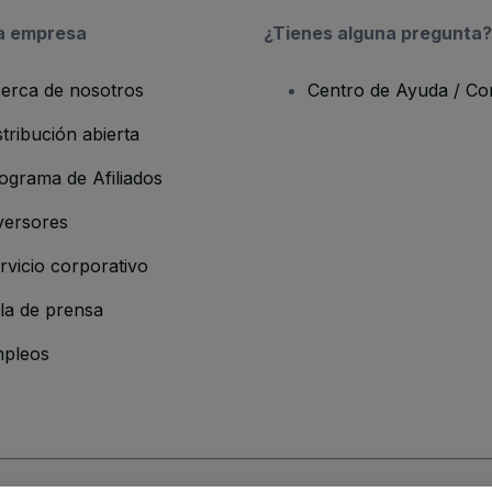
a empresa
¿Tienes alguna pregunta?
erca de nosotros
Centro de Ayuda / Co
stribución abierta
ograma de Afiliados
versores
rvicio corporativo
la de prensa
pleos