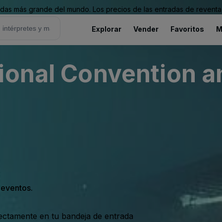
as más grande del mundo. Los precios de las entradas de reventa 
Explorar
Vender
Favoritos
M
ional Convention a
s eventos.
rectamente en tu bandeja de entrada