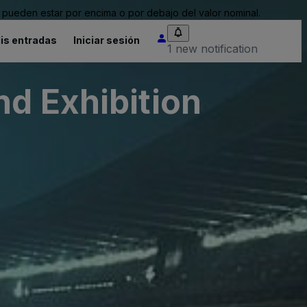
pueden estar por encima o por debajo del valor nominal.
is entradas
Iniciar sesión
1 new notification
nd Exhibition