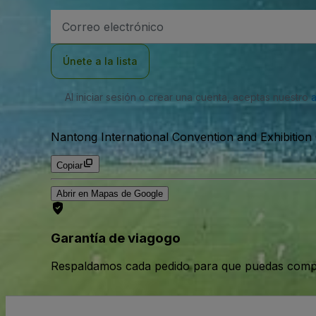
Dirección
de
correo
electrónico
Únete a la lista
Al iniciar sesión o crear una cuenta, aceptas nuestro
Nantong International Convention and Exhibition
Copiar
Abrir en Mapas de Google
Garantía de viagogo
Respaldamos cada pedido para que puedas compr