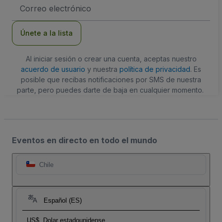
Dirección
de
correo
electrónico
Únete a la lista
Al iniciar sesión o crear una cuenta, aceptas nuestro
acuerdo de usuario
y nuestra
política de privacidad
. Es
posible que recibas notificaciones por SMS de nuestra
parte, pero puedes darte de baja en cualquier momento.
Eventos en directo en todo el mundo
Chile
Español (ES)
US$
Dolar estadounidense