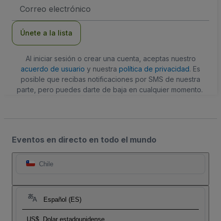
Dirección
de
correo
electrónico
Únete a la lista
Al iniciar sesión o crear una cuenta, aceptas nuestro
acuerdo de usuario
y nuestra
política de privacidad
. Es
posible que recibas notificaciones por SMS de nuestra
parte, pero puedes darte de baja en cualquier momento.
Eventos en directo en todo el mundo
Chile
Español (ES)
US$
Dolar estadounidense