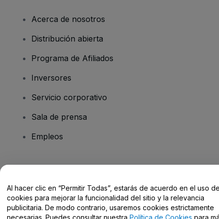
Acerca de nosotros
Distribución abierta
Programa de Afiliados
Inversores
Servicio corporativo
Sala de prensa
Empleos
¿Tienes alguna pregunta?
Al hacer clic en “Permitir Todas”, estarás de acuerdo en el uso d
Centro de Ayuda / Contacto
cookies para mejorar la funcionalidad del sitio y la relevancia
publicitaria. De modo contrario, usaremos cookies estrictamente
necesarias. Puedes consultar nuestra
Política de Cookies
para m