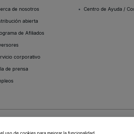
erca de nosotros
Centro de Ayuda / Co
stribución abierta
ograma de Afiliados
versores
rvicio corporativo
la de prensa
pleos
resa
os y Condiciones
, de la
Política de Privacidad
, de la
Política de Cookies
y de
 el uso de cookies para mejorar la funcionalidad