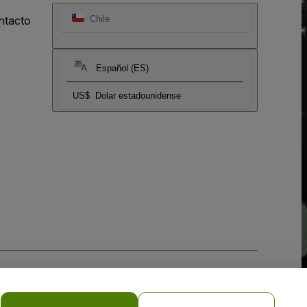
ntacto
Chile
Español (ES)
US$
Dolar estadounidense
 la
Política de Privacidad para Móviles