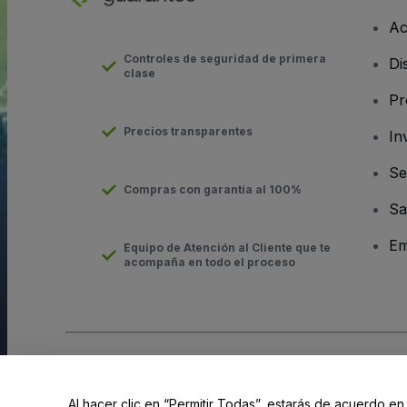
Ac
Controles de seguridad de primera
Di
clase
Pr
Precios transparentes
In
Se
Compras con garantía al 100%
Sa
Em
Equipo de Atención al Cliente que te
acompaña en todo el proceso
Derechos reservados © viagogo GmbH 2026
Datos de la Emp
El uso de este sitio web constituye la aceptación de los
Términ
Al hacer clic en “Permitir Todas”, estarás de acuerdo en