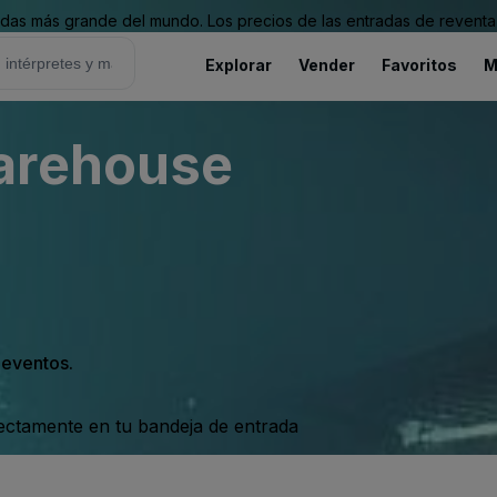
as más grande del mundo. Los precios de las entradas de reventa 
Explorar
Vender
Favoritos
M
arehouse
s eventos.
rectamente en tu bandeja de entrada