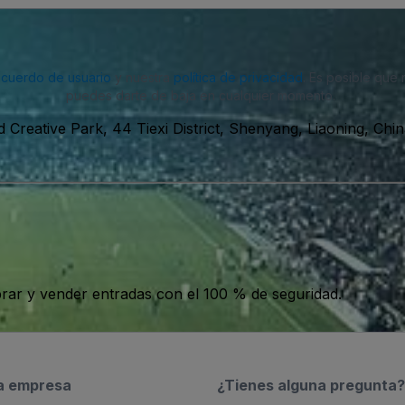
acuerdo de usuario
y nuestra
política de privacidad
. Es posible que
puedes darte de baja en cualquier momento.
 Creative Park, 44 Tiexi District, Shenyang, Liaoning, Ch
ar y vender entradas con el 100 % de seguridad.
a empresa
¿Tienes alguna pregunta?