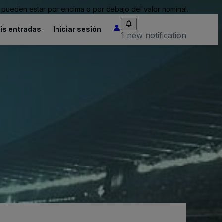
pueden estar por encima o por debajo del valor nominal.
is entradas
Iniciar sesión
1 new notification