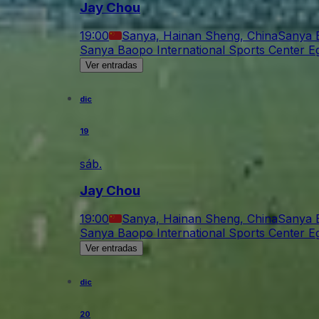
Jay Chou
19:00
Sanya, Hainan Sheng, China
Sanya B
Sanya Baopo International Sports Center E
Ver entradas
dic
19
sáb.
Jay Chou
19:00
Sanya, Hainan Sheng, China
Sanya B
Sanya Baopo International Sports Center E
Ver entradas
dic
20