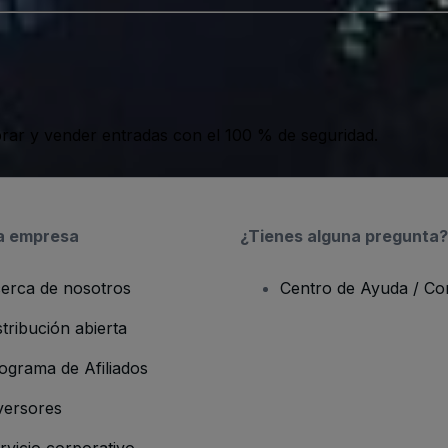
ar y vender entradas con el 100 % de seguridad.
a empresa
¿Tienes alguna pregunta?
erca de nosotros
Centro de Ayuda / Co
stribución abierta
ograma de Afiliados
versores
rvicio corporativo