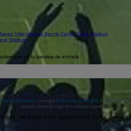
aopo International Sports Center Egret Stadium
gret Stadium
rectamente en tu bandeja de entrada
acuerdo de usuario
y nuestra
política de privacidad
. Es posible que
puedes darte de baja en cualquier momento.
Stadium
-
88 Baopo Road, Jiyang District, Sanya, Sanya, 5