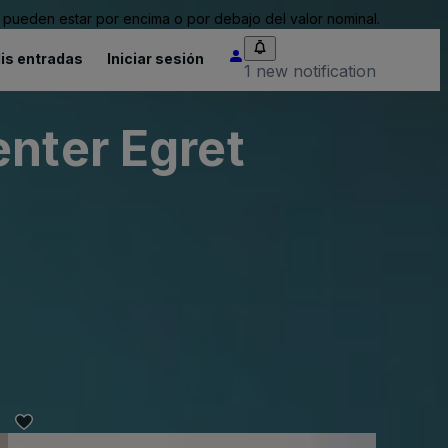
pueden estar por encima o por debajo del valor nominal.
is entradas
Iniciar sesión
1 new notification
enter Egret