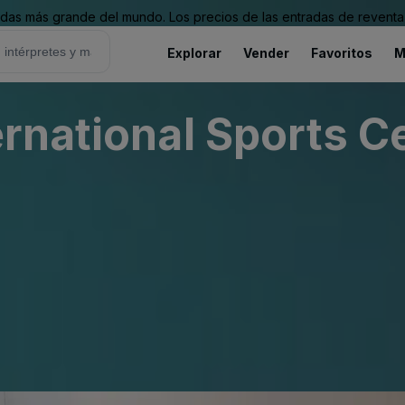
as más grande del mundo. Los precios de las entradas de reventa 
Explorar
Vender
Favoritos
M
rnational Sports C