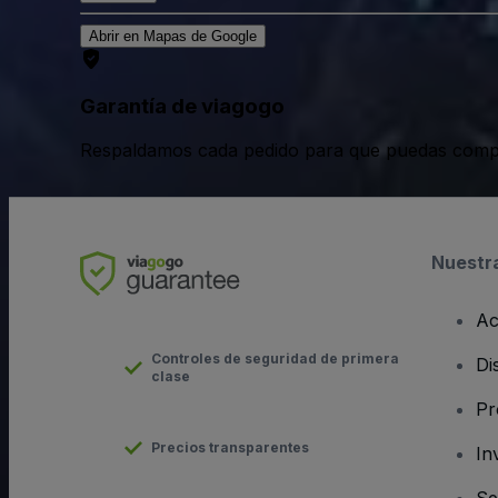
Abrir en Mapas de Google
Garantía de viagogo
Respaldamos cada pedido para que puedas compr
Nuestr
Ac
Controles de seguridad de primera
Di
clase
Pr
Precios transparentes
In
Se