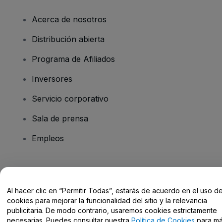
Acerca de nosotros
Distribución abierta
Programa de Afiliados
Inversores
Servicio corporativo
Sala de prensa
Empleos
¿Tienes alguna pregunta?
Al hacer clic en “Permitir Todas”, estarás de acuerdo en el uso d
Centro de Ayuda / Contacto
cookies para mejorar la funcionalidad del sitio y la relevancia
publicitaria. De modo contrario, usaremos cookies estrictamente
necesarias. Puedes consultar nuestra
Política de Cookies
para m