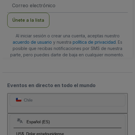
Dirección
de
correo
electrónico
Únete a la lista
Al iniciar sesión o crear una cuenta, aceptas nuestro
acuerdo de usuario
y nuestra
política de privacidad
. Es
posible que recibas notificaciones por SMS de nuestra
parte, pero puedes darte de baja en cualquier momento.
Eventos en directo en todo el mundo
Chile
Español (ES)
US$
Dolar estadounidense