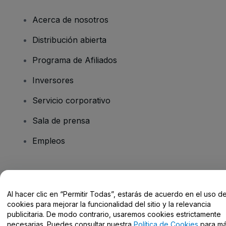
Acerca de nosotros
Distribución abierta
Programa de Afiliados
Inversores
Servicio corporativo
Sala de prensa
Empleos
¿Tienes alguna pregunta?
Al hacer clic en “Permitir Todas”, estarás de acuerdo en el uso d
Centro de Ayuda / Contacto
cookies para mejorar la funcionalidad del sitio y la relevancia
publicitaria. De modo contrario, usaremos cookies estrictamente
necesarias. Puedes consultar nuestra
Política de Cookies
para m