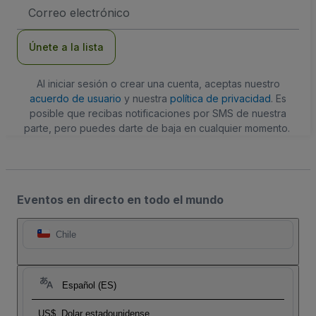
Dirección
de
correo
electrónico
Únete a la lista
Al iniciar sesión o crear una cuenta, aceptas nuestro
acuerdo de usuario
y nuestra
política de privacidad
. Es
posible que recibas notificaciones por SMS de nuestra
parte, pero puedes darte de baja en cualquier momento.
Eventos en directo en todo el mundo
Chile
Español (ES)
US$
Dolar estadounidense