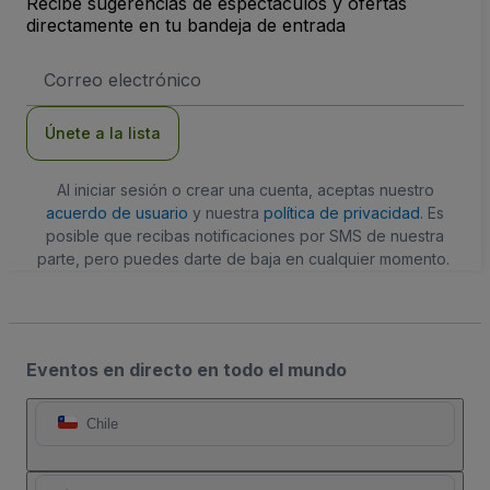
Recibe sugerencias de espectáculos y ofertas
directamente en tu bandeja de entrada
Dirección
de
correo
electrónico
Únete a la lista
Al iniciar sesión o crear una cuenta, aceptas nuestro
acuerdo de usuario
y nuestra
política de privacidad
. Es
posible que recibas notificaciones por SMS de nuestra
parte, pero puedes darte de baja en cualquier momento.
Eventos en directo en todo el mundo
Chile